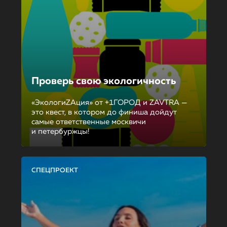
Проверь свою экологичность
«ЭкологиZAция» от +1ГОРОД и ZAVTRA —
это квест, в котором до финиша дойдут
самые ответственные москвичи
и петербуржцы!
СПЕЦПРОЕКТ