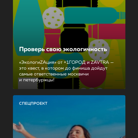
Проверь свою экологичность
«ЭкологиZAция» от +1ГОРОД и ZAVTRA —
это квест, в котором до финиша дойдут
самые ответственные москвичи
и петербуржцы!
СПЕЦПРОЕКТ