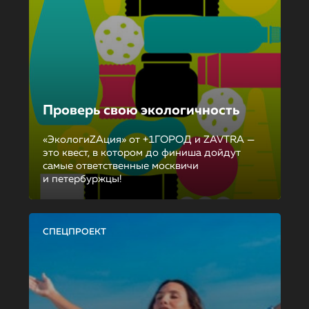
Проверь свою экологичность
«ЭкологиZAция» от +1ГОРОД и ZAVTRA —
это квест, в котором до финиша дойдут
самые ответственные москвичи
и петербуржцы!
СПЕЦПРОЕКТ