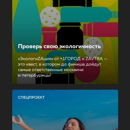
Проверь свою экологичность
«ЭкологиZAция» от +1ГОРОД и ZAVTRA —
это квест, в котором до финиша дойдут
самые ответственные москвичи
и петербуржцы!
СПЕЦПРОЕКТ