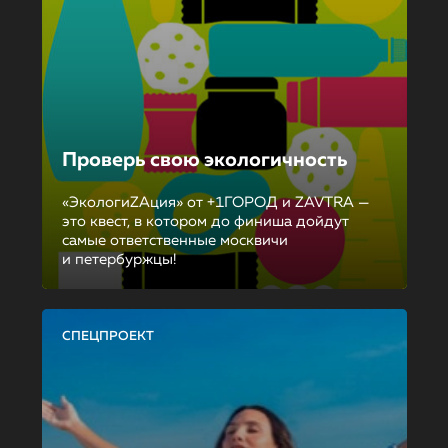
Проверь свою экологичность
«ЭкологиZAция» от +1ГОРОД и ZAVTRA —
это квест, в котором до финиша дойдут
самые ответственные москвичи
и петербуржцы!
СПЕЦПРОЕКТ