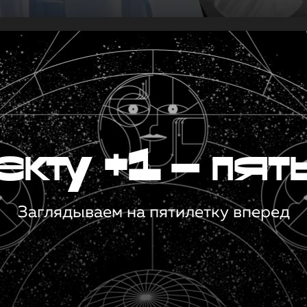
кту +1 — пят
Заглядываем на пятилетку вперед