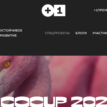
+1ПРЕ
УСТОЙЧИВОЕ
СПЕЦПРОЕКТЫ
БЛОГИ
УЧАСТН
РАЗВИТИЕ
COCUP 20