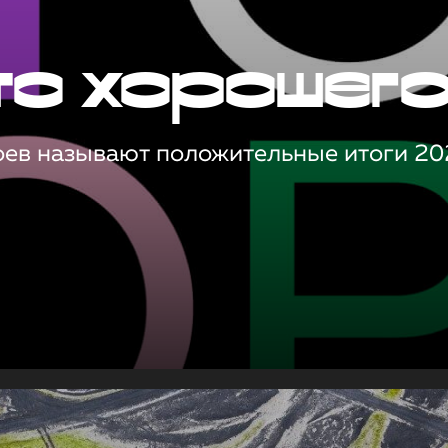
то хорошег
оев называют положительные итоги 20