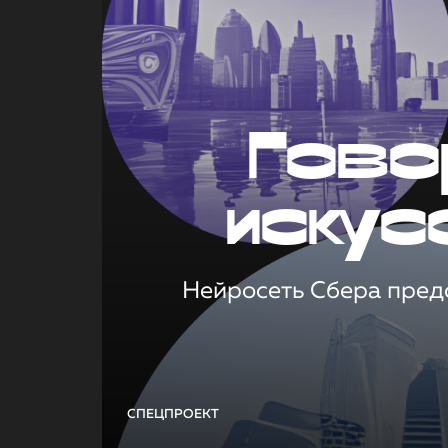
Гово
искус
Нейросеть Сбера предс
СПЕЦПРОЕКТ