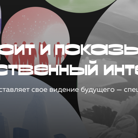
рит и показ
ственный инт
тавляет свое видение будущего — спец