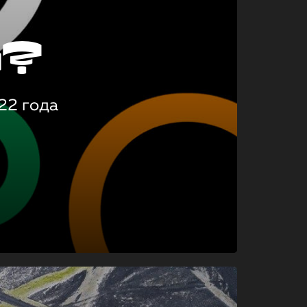
о?
22 года