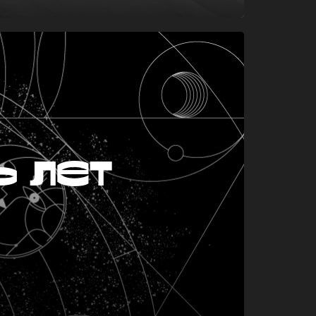
ь лет