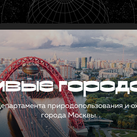
чивые город
 Департамента природопользования и 
города Москвы