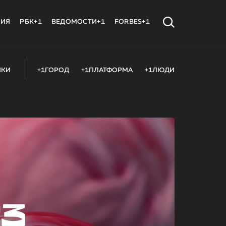
МИЯ
РБК+1
ВЕДОМОСТИ+1
FORBES+1
ИКИ
+1ГОРОД
+1ПЛАТФОРМА
+1ЛЮДИ
23