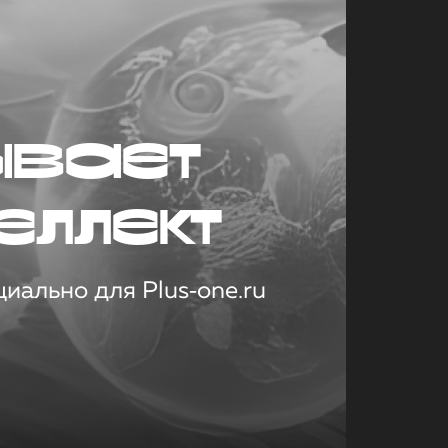
ывает
еллект
иально для Plus‑one.ru