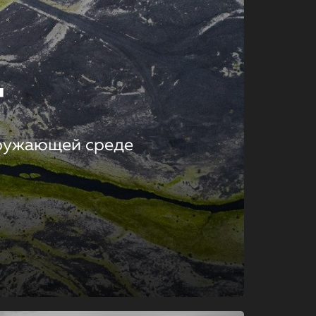
т
кружающей среде