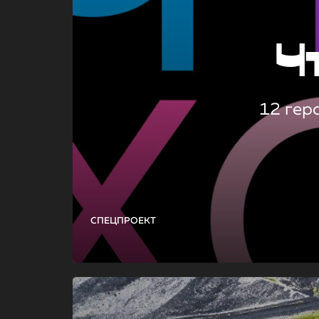
Ч
12 гер
СПЕЦПРОЕКТ