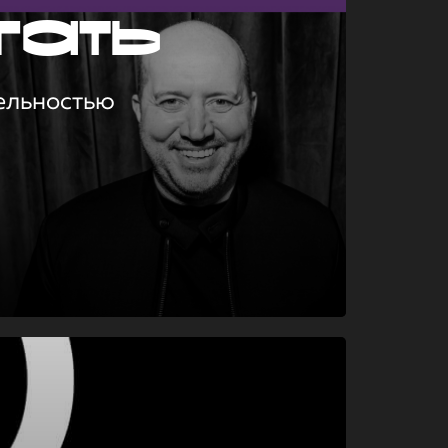
гать
ельностью