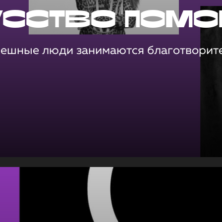
усство помо
пешные люди занимаются благотворит