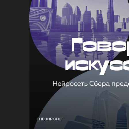
Гово
искус
Нейросеть Сбера предс
СПЕЦПРОЕКТ