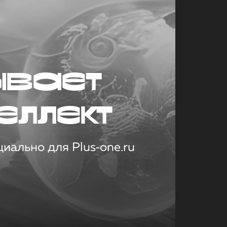
ывает
еллект
иально для Plus‑one.ru