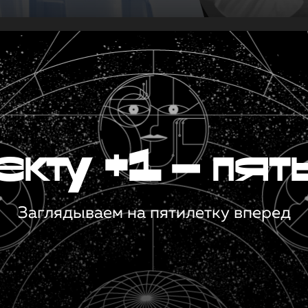
кту +1 — пят
Заглядываем на пятилетку вперед