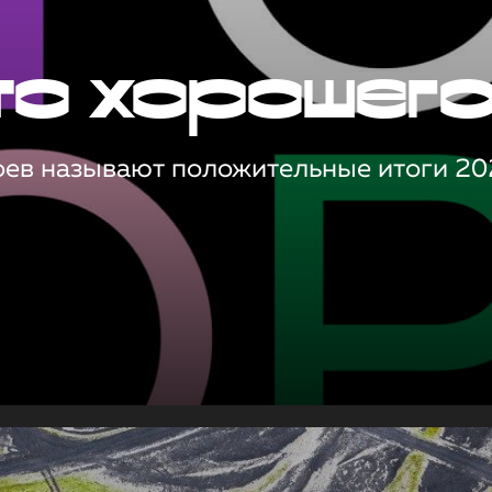
то хорошег
оев называют положительные итоги 20