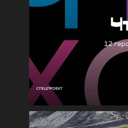
Ч
12 гер
СПЕЦПРОЕКТ