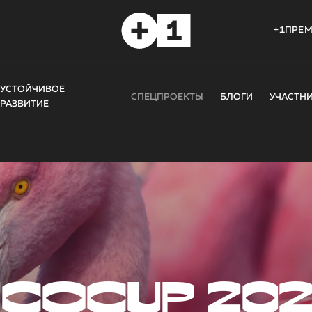
+1ПРЕ
УСТОЙЧИВОЕ
СПЕЦПРОЕКТЫ
БЛОГИ
УЧАСТН
РАЗВИТИЕ
COCUP 20