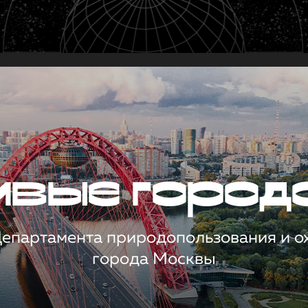
чивые город
 Департамента природопользования и 
города Москвы