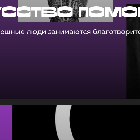
усство помо
пешные люди занимаются благотворит