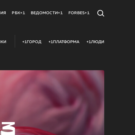
МИЯ
РБК+1
ВЕДОМОСТИ+1
FORBES+1
ИКИ
+1ГОРОД
+1ПЛАТФОРМА
+1ЛЮДИ
23