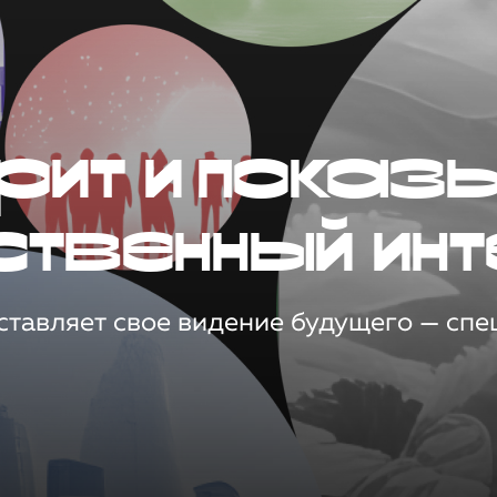
рит и показ
ственный инт
тавляет свое видение будущего — спец