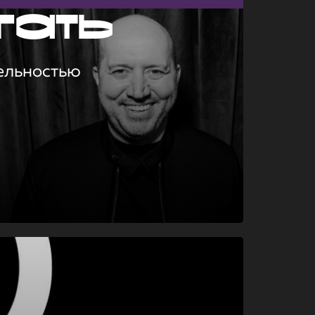
гать
ельностью