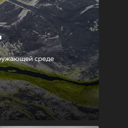
т
кружающей среде