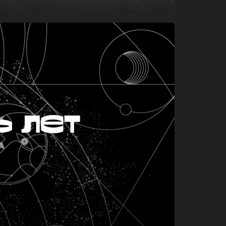
ь лет