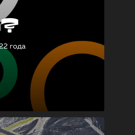
о?
22 года