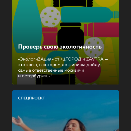
Проверь свою экологичность
«ЭкологиZAция» от +1ГОРОД и ZAVTRA —
это квест, в котором до финиша дойдут
самые ответственные москвичи
и петербуржцы!
СПЕЦПРОЕКТ