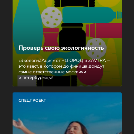
Проверь свою экологичность
«ЭкологиZAция» от +1ГОРОД и ZAVTRA —
это квест, в котором до финиша дойдут
самые ответственные москвичи
и петербуржцы!
СПЕЦПРОЕКТ