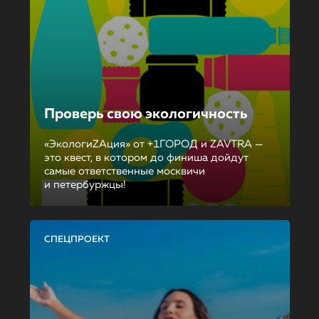
Проверь свою экологичность
«ЭкологиZAция» от +1ГОРОД и ZAVTRA —
это квест, в котором до финиша дойдут
самые ответственные москвичи
и петербуржцы!
СПЕЦПРОЕКТ