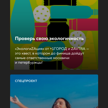
Проверь свою экологичность
«ЭкологиZAция» от +1ГОРОД и ZAVTRA —
это квест, в котором до финиша дойдут
самые ответственные москвичи
и петербуржцы!
СПЕЦПРОЕКТ