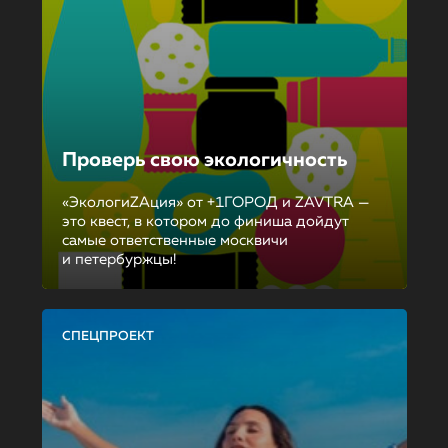
Проверь свою экологичность
«ЭкологиZAция» от +1ГОРОД и ZAVTRA —
это квест, в котором до финиша дойдут
самые ответственные москвичи
и петербуржцы!
СПЕЦПРОЕКТ