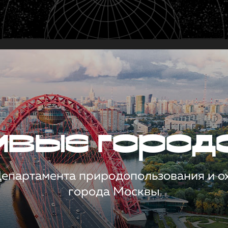
чивые город
 Департамента природопользования и 
города Москвы