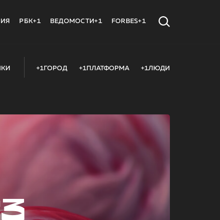
МИЯ
РБК+1
ВЕДОМОСТИ+1
FORBES+1
ИКИ
+1ГОРОД
+1ПЛАТФОРМА
+1ЛЮДИ
23