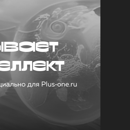
ывает
еллект
иально для Plus‑one.ru