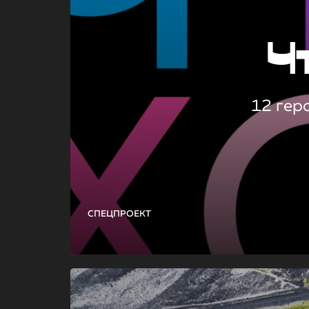
Ч
12 гер
СПЕЦПРОЕКТ