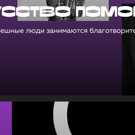
усство помо
пешные люди занимаются благотворит