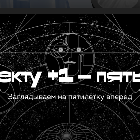
кту +1 — пят
Заглядываем на пятилетку вперед