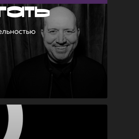
гать
ельностью