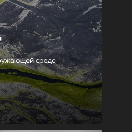
т
кружающей среде