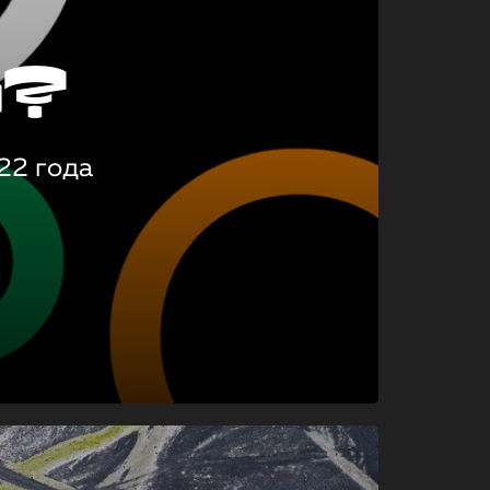
о?
22 года