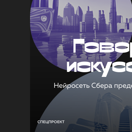
Гово
искус
Нейросеть Сбера предс
СПЕЦПРОЕКТ