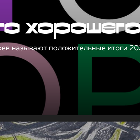
то хорошег
оев называют положительные итоги 20