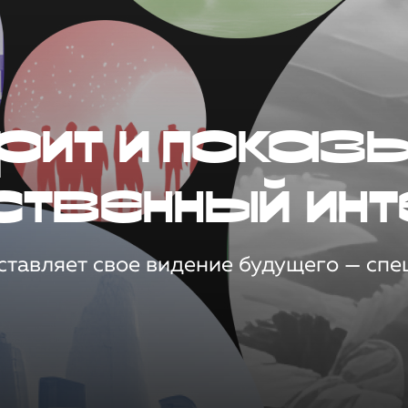
рит и показ
ственный инт
тавляет свое видение будущего — спец