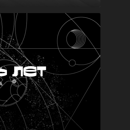
ь лет