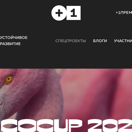
+1ПРЕ
УСТОЙЧИВОЕ
СПЕЦПРОЕКТЫ
БЛОГИ
УЧАСТН
РАЗВИТИЕ
COCUP 20