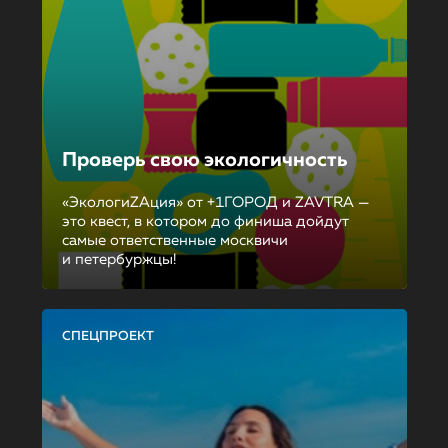
Проверь свою экологичность
«ЭкологиZAция» от +1ГОРОД и ZAVTRA —
это квест, в котором до финиша дойдут
самые ответственные москвичи
и петербуржцы!
СПЕЦПРОЕКТ