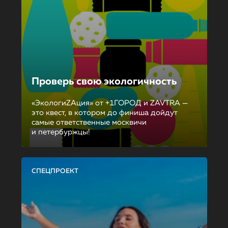
Проверь свою экологичность
«ЭкологиZAция» от +1ГОРОД и ZAVTRA —
это квест, в котором до финиша дойдут
самые ответственные москвичи
и петербуржцы!
СПЕЦПРОЕКТ