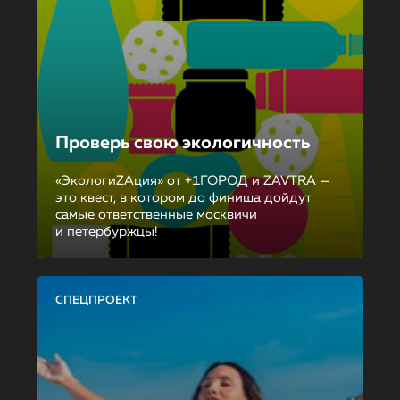
Проверь свою экологичность
«ЭкологиZAция» от +1ГОРОД и ZAVTRA —
это квест, в котором до финиша дойдут
самые ответственные москвичи
и петербуржцы!
СПЕЦПРОЕКТ