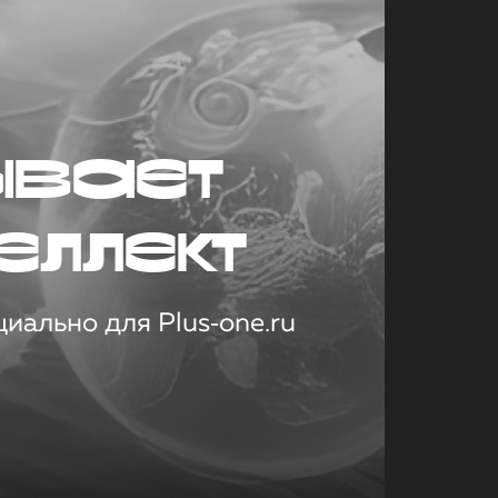
ывает
еллект
иально для Plus‑one.ru