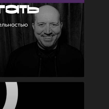
гать
ельностью