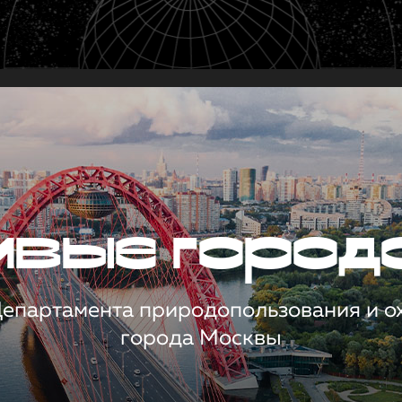
чивые город
 Департамента природопользования и 
города Москвы