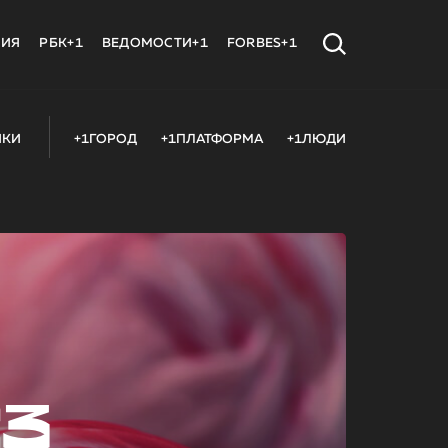
МИЯ
РБК+1
ВЕДОМОСТИ+1
FORBES+1
ИКИ
+1ГОРОД
+1ПЛАТФОРМА
+1ЛЮДИ
23