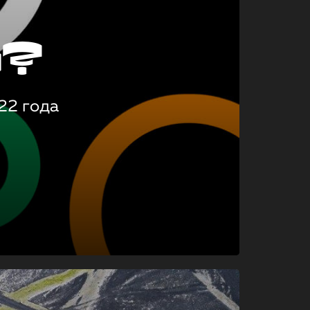
о?
22 года