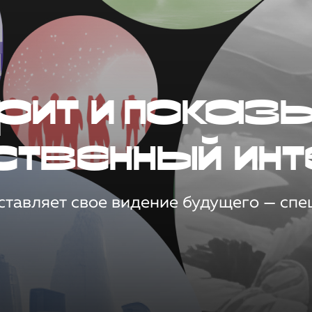
рит и показ
ственный инт
тавляет свое видение будущего — спец