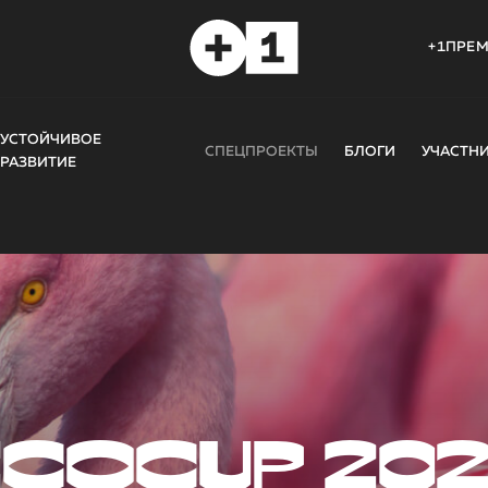
+1ПРЕ
УСТОЙЧИВОЕ
СПЕЦПРОЕКТЫ
БЛОГИ
УЧАСТН
РАЗВИТИЕ
COCUP 20