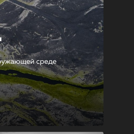
т
кружающей среде