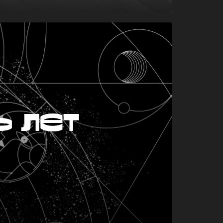
ь лет