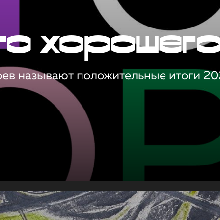
то хорошег
оев называют положительные итоги 20