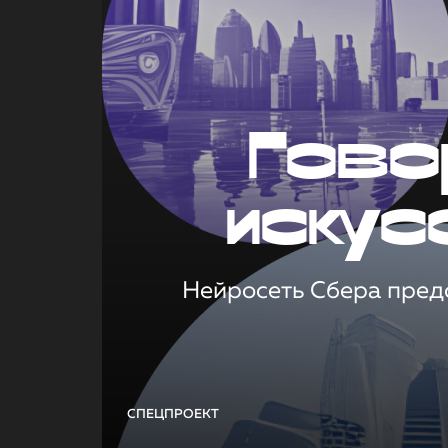
Гово
искус
Нейросеть Сбера предс
СПЕЦПРОЕКТ