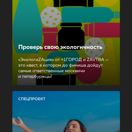
Проверь свою экологичность
«ЭкологиZAция» от +1ГОРОД и ZAVTRA —
это квест, в котором до финиша дойдут
самые ответственные москвичи
и петербуржцы!
СПЕЦПРОЕКТ