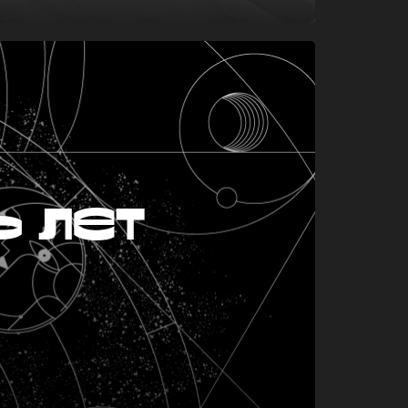
ь лет