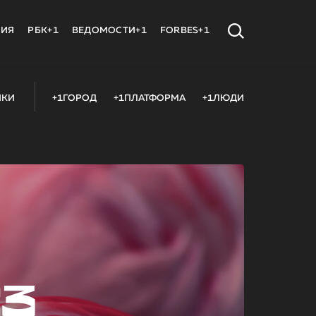
МИЯ
РБК+1
ВЕДОМОСТИ+1
FORBES+1
ИКИ
+1ГОРОД
+1ПЛАТФОРМА
+1ЛЮДИ
23