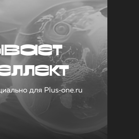
ывает
еллект
иально для Plus‑one.ru