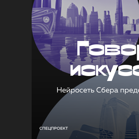
Гово
искус
Нейросеть Сбера предс
СПЕЦПРОЕКТ