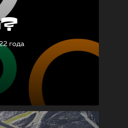
о?
22 года