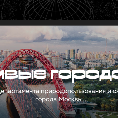
чивые город
 Департамента природопользования и 
города Москвы