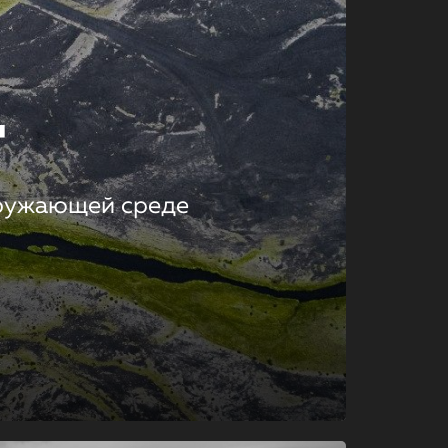
т
кружающей среде