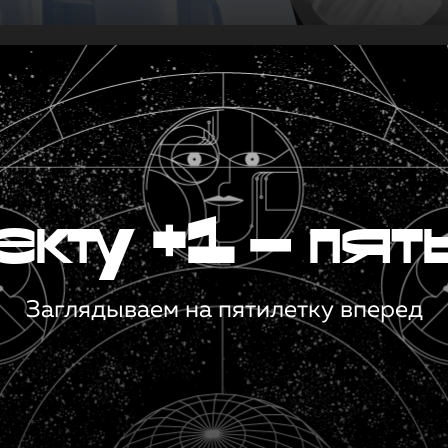
кту +1 — пят
Заглядываем на пятилетку вперед