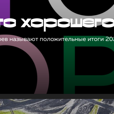
то хорошег
оев называют положительные итоги 20