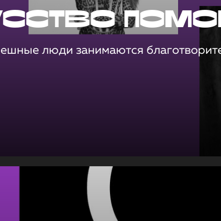
усство помо
пешные люди занимаются благотворит