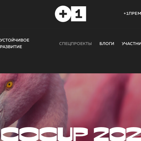
+1ПРЕ
УСТОЙЧИВОЕ
СПЕЦПРОЕКТЫ
БЛОГИ
УЧАСТН
РАЗВИТИЕ
COCUP 20