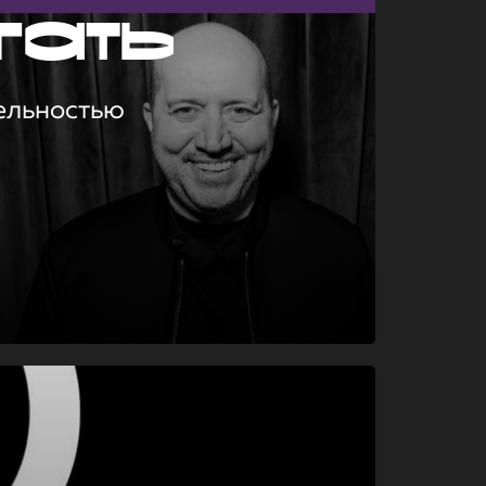
гать
ельностью