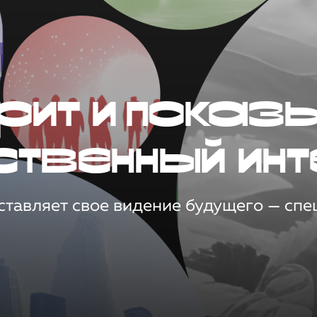
рит и показ
ственный инт
тавляет свое видение будущего — спец