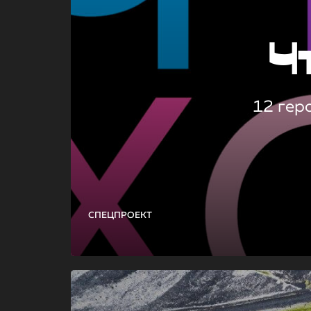
Ч
12 гер
СПЕЦПРОЕКТ