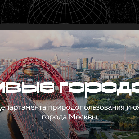
чивые город
 Департамента природопользования и 
города Москвы