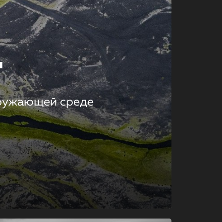
т
кружающей среде