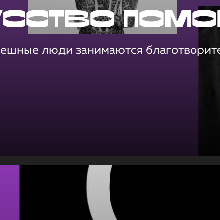
усство помо
пешные люди занимаются благотворит