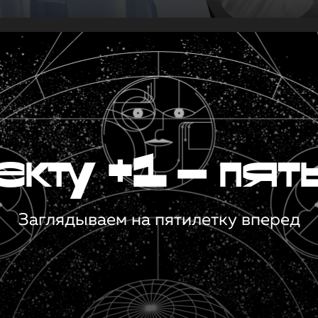
кту +1 — пят
Заглядываем на пятилетку вперед