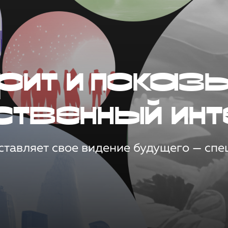
рит и показ
ственный инт
тавляет свое видение будущего — спец