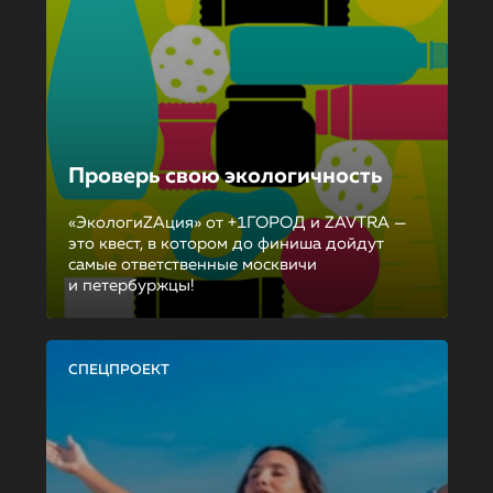
Проверь свою экологичность
«ЭкологиZAция» от +1ГОРОД и ZAVTRA —
это квест, в котором до финиша дойдут
самые ответственные москвичи
и петербуржцы!
СПЕЦПРОЕКТ