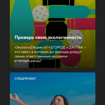
Проверь свою экологичность
«ЭкологиZAция» от +1ГОРОД и ZAVTRA —
это квест, в котором до финиша дойдут
самые ответственные москвичи
и петербуржцы!
СПЕЦПРОЕКТ