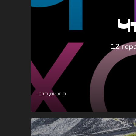
Ч
12 гер
СПЕЦПРОЕКТ