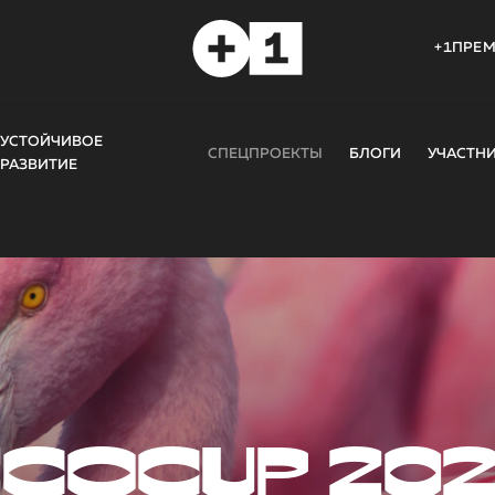
+1ПРЕ
УСТОЙЧИВОЕ
СПЕЦПРОЕКТЫ
БЛОГИ
УЧАСТН
РАЗВИТИЕ
COCUP 20