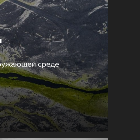
т
кружающей среде