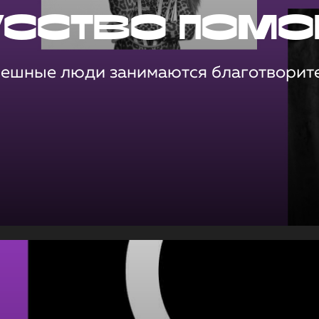
усство помо
пешные люди занимаются благотворит