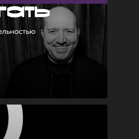
гать
ельностью