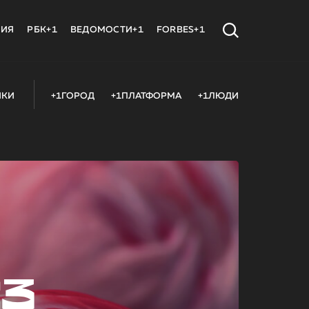
МИЯ
РБК+1
ВЕДОМОСТИ+1
FORBES+1
ИКИ
+1ГОРОД
+1ПЛАТФОРМА
+1ЛЮДИ
23