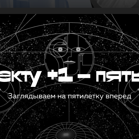
кту +1 — пят
Заглядываем на пятилетку вперед