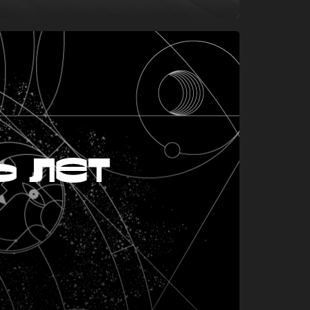
ь лет