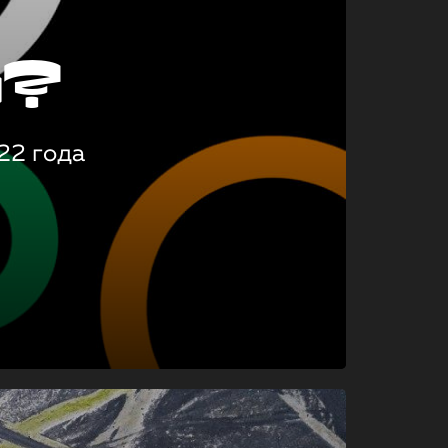
о?
22 года