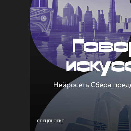
Гово
искус
Нейросеть Сбера предс
СПЕЦПРОЕКТ