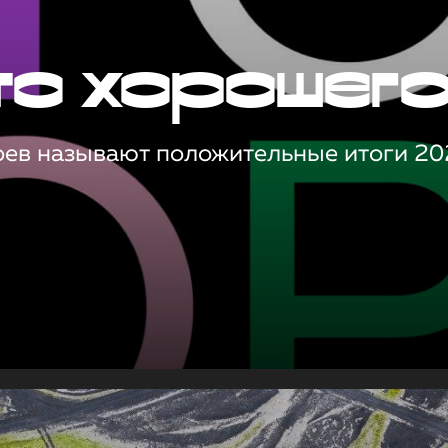
то хорошег
оев называют положительные итоги 20