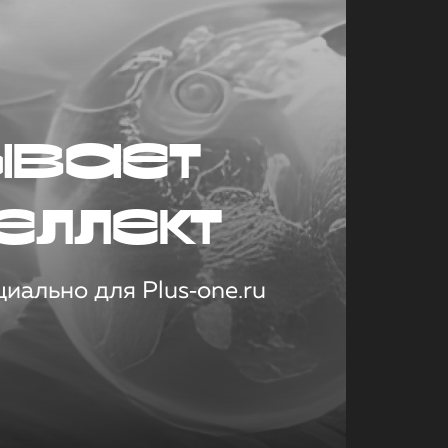
ывает
еллект
иально для Plus‑one.ru