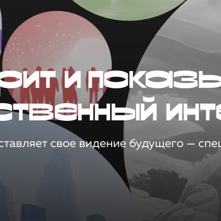
рит и показ
ственный инт
тавляет свое видение будущего — спец