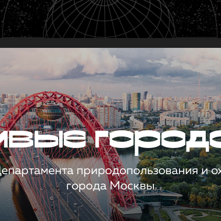
чивые город
 Департамента природопользования и 
города Москвы