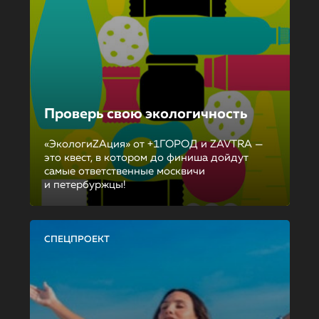
Проверь свою экологичность
«ЭкологиZAция» от +1ГОРОД и ZAVTRA —
это квест, в котором до финиша дойдут
самые ответственные москвичи
и петербуржцы!
СПЕЦПРОЕКТ