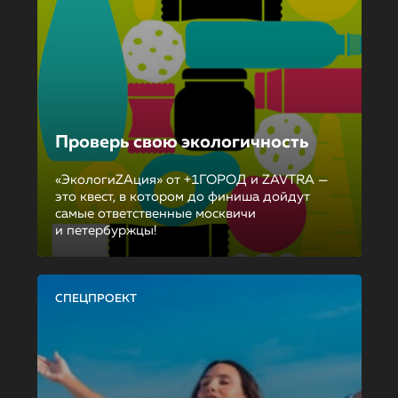
Проверь свою экологичность
«ЭкологиZAция» от +1ГОРОД и ZAVTRA —
это квест, в котором до финиша дойдут
самые ответственные москвичи
и петербуржцы!
СПЕЦПРОЕКТ