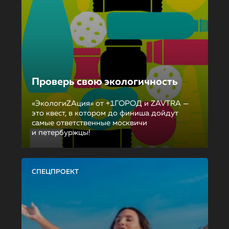
Проверь свою экологичность
«ЭкологиZAция» от +1ГОРОД и ZAVTRA —
это квест, в котором до финиша дойдут
самые ответственные москвичи
и петербуржцы!
СПЕЦПРОЕКТ