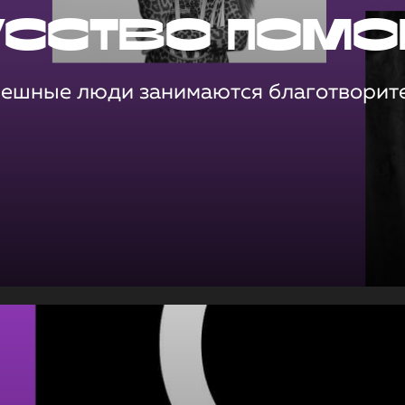
усство помо
пешные люди занимаются благотворит