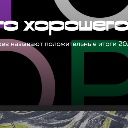
то хорошег
оев называют положительные итоги 20