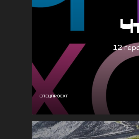
Ч
12 гер
СПЕЦПРОЕКТ