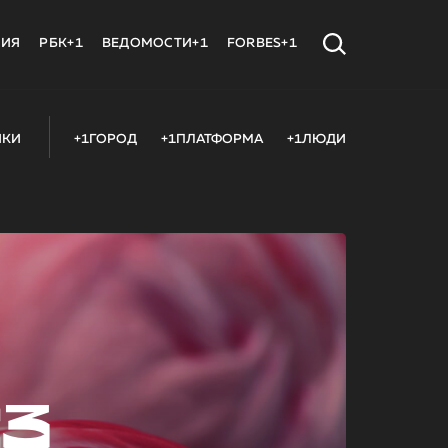
МИЯ
РБК+1
ВЕДОМОСТИ+1
FORBES+1
ИКИ
+1ГОРОД
+1ПЛАТФОРМА
+1ЛЮДИ
23