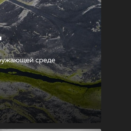
т
кружающей среде