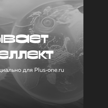
ывает
еллект
иально для Plus‑one.ru