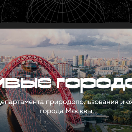
чивые город
 Департамента природопользования и 
города Москвы