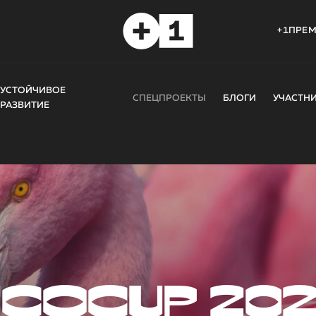
+1ПРЕ
УСТОЙЧИВОЕ
СПЕЦПРОЕКТЫ
БЛОГИ
УЧАСТН
РАЗВИТИЕ
COCUP 20