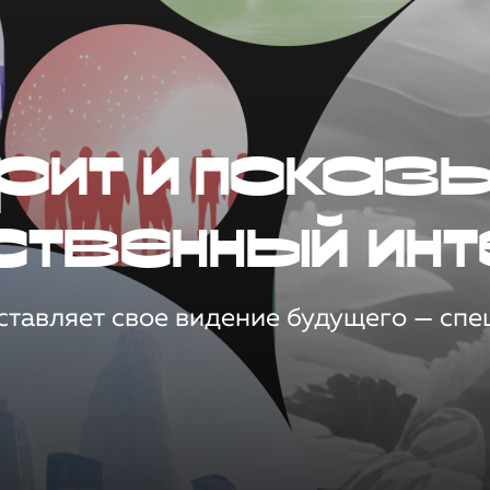
рит и показ
ственный инт
тавляет свое видение будущего — спец