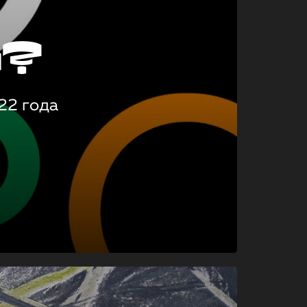
о?
22 года