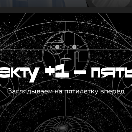
кту +1 — пят
Заглядываем на пятилетку вперед