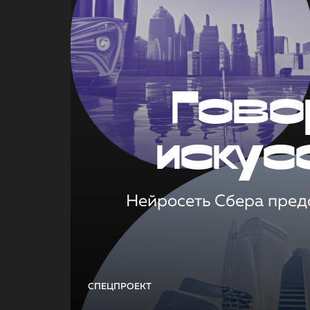
Гово
искус
Нейросеть Сбера предс
СПЕЦПРОЕКТ