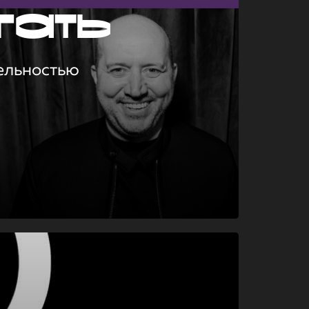
гать
ельностью