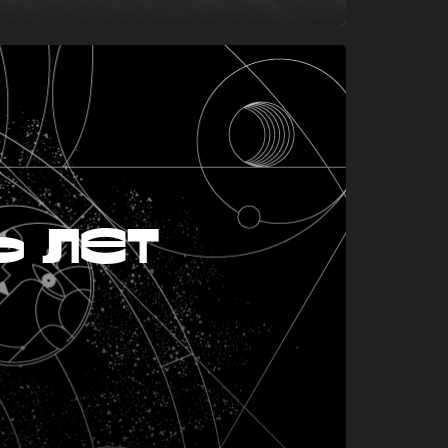
ь лет