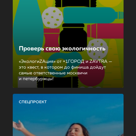
Проверь свою экологичность
«ЭкологиZAция» от +1ГОРОД и ZAVTRA —
это квест, в котором до финиша дойдут
самые ответственные москвичи
и петербуржцы!
СПЕЦПРОЕКТ