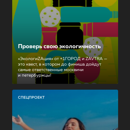
Проверь свою экологичность
«ЭкологиZAция» от +1ГОРОД и ZAVTRA —
это квест, в котором до финиша дойдут
самые ответственные москвичи
и петербуржцы!
СПЕЦПРОЕКТ