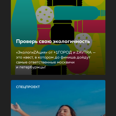
Проверь свою экологичность
«ЭкологиZAция» от +1ГОРОД и ZAVTRA —
это квест, в котором до финиша дойдут
самые ответственные москвичи
и петербуржцы!
СПЕЦПРОЕКТ