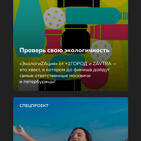
Проверь свою экологичность
«ЭкологиZAция» от +1ГОРОД и ZAVTRA —
это квест, в котором до финиша дойдут
самые ответственные москвичи
и петербуржцы!
СПЕЦПРОЕКТ