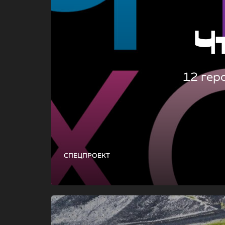
Ч
12 гер
СПЕЦПРОЕКТ