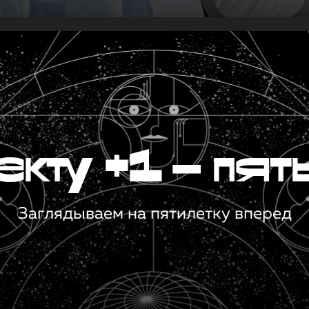
кту +1 — пят
Заглядываем на пятилетку вперед