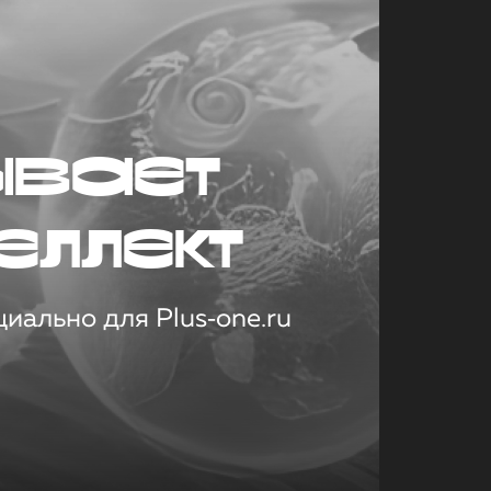
ывает
еллект
иально для Plus‑one.ru