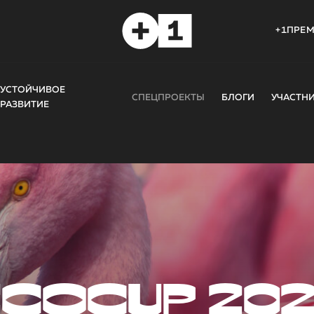
+1ПРЕ
УСТОЙЧИВОЕ
СПЕЦПРОЕКТЫ
БЛОГИ
УЧАСТН
РАЗВИТИЕ
COCUP 20