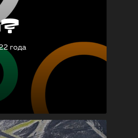
о?
22 года