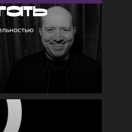
гать
ельностью