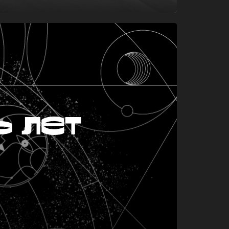
ь лет