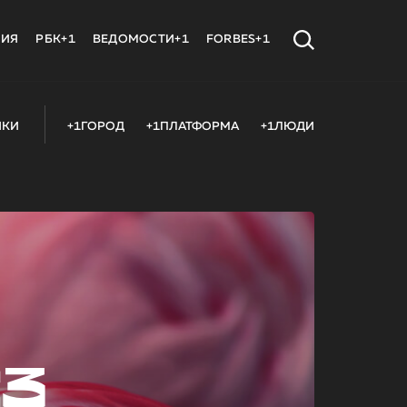
МИЯ
РБК+1
ВЕДОМОСТИ+1
FORBES+1
ИКИ
+1ГОРОД
+1ПЛАТФОРМА
+1ЛЮДИ
23