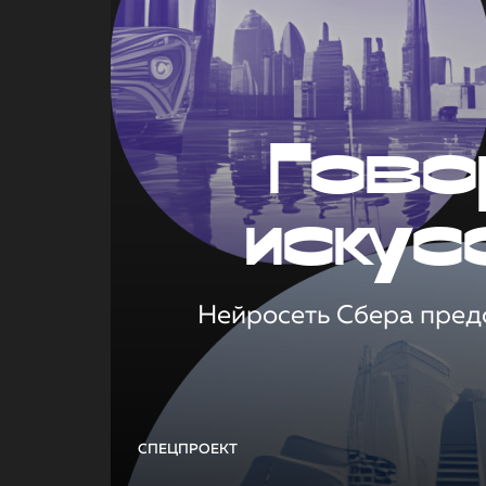
Гово
искус
Нейросеть Сбера предс
СПЕЦПРОЕКТ