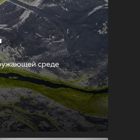
т
кружающей среде