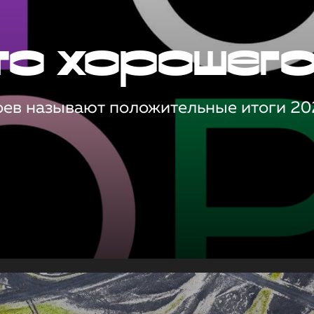
то хорошег
оев называют положительные итоги 20