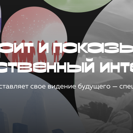
рит и показ
ственный инт
тавляет свое видение будущего — спец