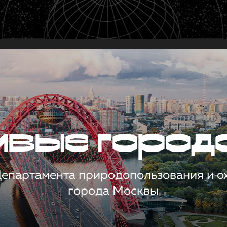
чивые город
 Департамента природопользования и 
города Москвы