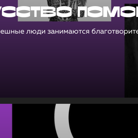
усство помо
пешные люди занимаются благотворит