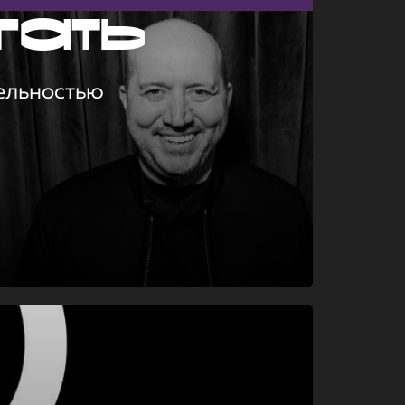
гать
ельностью