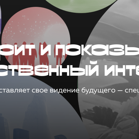
рит и показ
ственный инт
тавляет свое видение будущего — спец