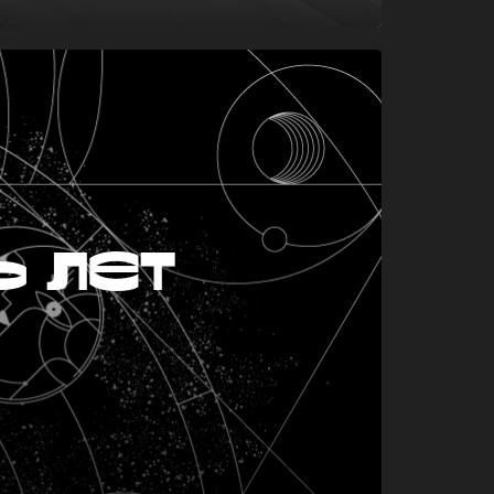
ь лет