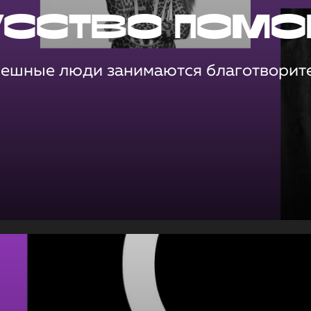
усство помо
пешные люди занимаются благотворит