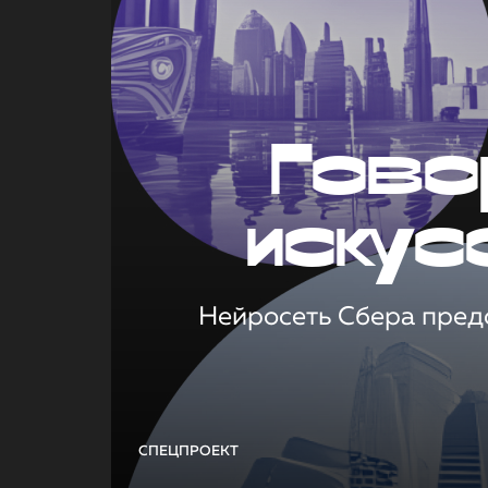
Гово
искус
Нейросеть Сбера предс
СПЕЦПРОЕКТ