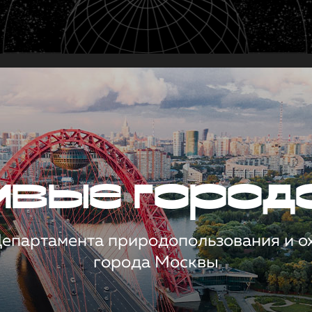
чивые город
 Департамента природопользования и 
города Москвы