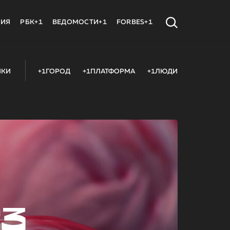
МИЯ
РБК+1
ВЕДОМОСТИ+1
FORBES+1
ИКИ
+1ГОРОД
+1ПЛАТФОРМА
+1ЛЮДИ
23