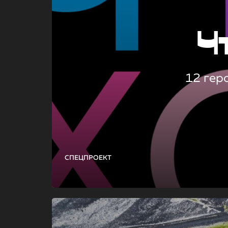
Ч
12 гер
СПЕЦПРОЕКТ