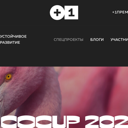
+1ПРЕ
УСТОЙЧИВОЕ
СПЕЦПРОЕКТЫ
БЛОГИ
УЧАСТН
РАЗВИТИЕ
COCUP 20