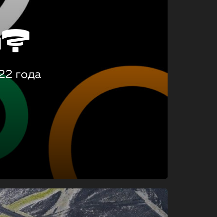
о?
22 года