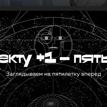
кту +1 — пят
Заглядываем на пятилетку вперед