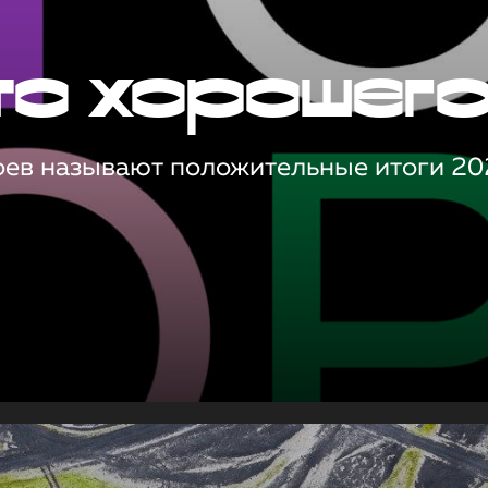
то хорошег
оев называют положительные итоги 20