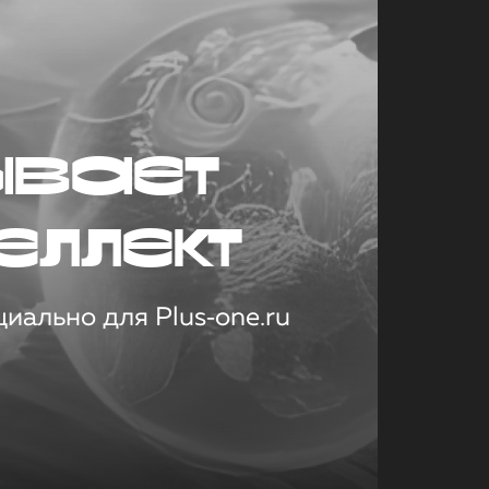
ывает
еллект
иально для Plus‑one.ru