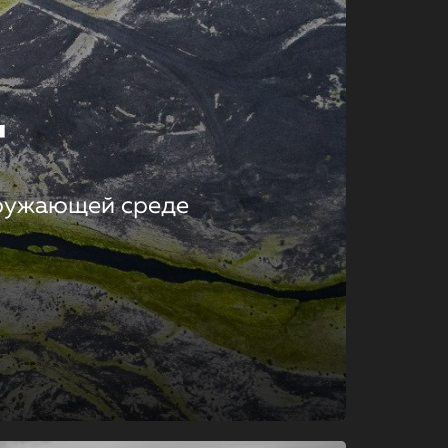
т
кружающей среде