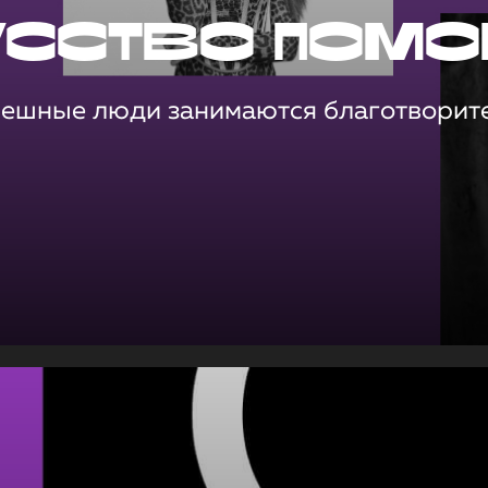
усство помо
пешные люди занимаются благотворит