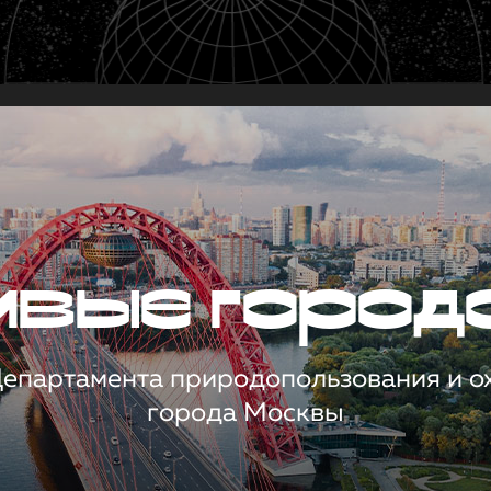
чивые город
 Департамента природопользования и 
города Москвы