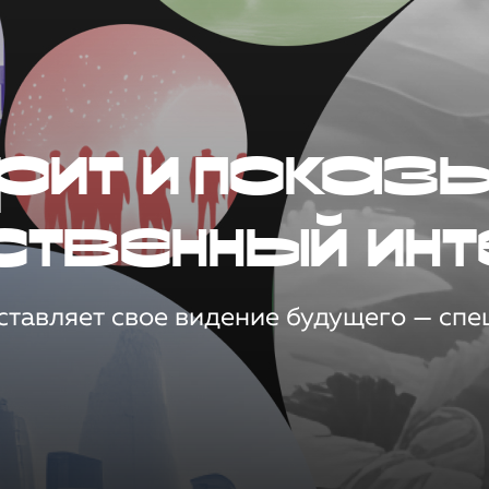
рит и показ
ственный инт
тавляет свое видение будущего — спец