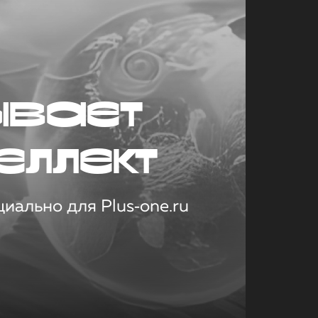
ывает
еллект
иально для Plus‑one.ru