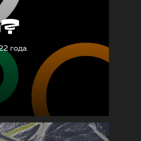
о?
22 года