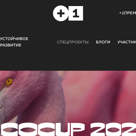
+1ПРЕ
УСТОЙЧИВОЕ
СПЕЦПРОЕКТЫ
БЛОГИ
УЧАСТН
РАЗВИТИЕ
COCUP 20