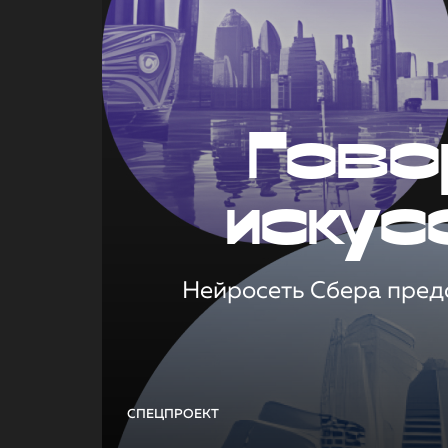
Гово
искус
Нейросеть Сбера предс
СПЕЦПРОЕКТ