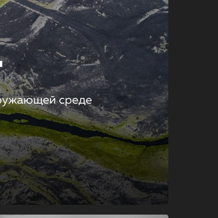
т
кружающей среде