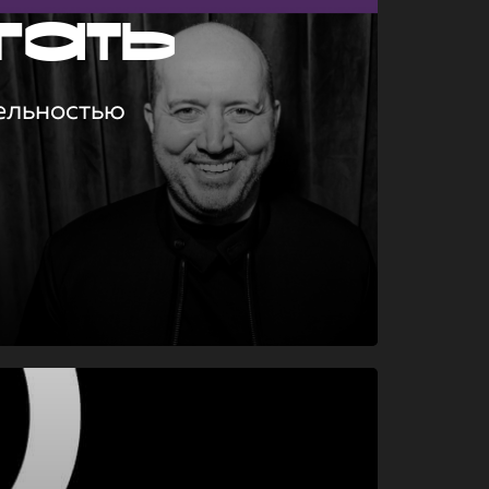
гать
ельностью