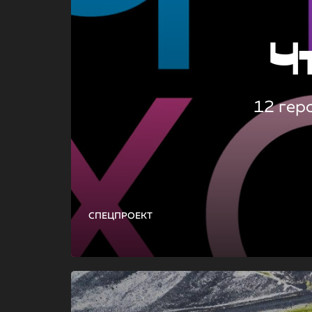
Ч
12 гер
СПЕЦПРОЕКТ