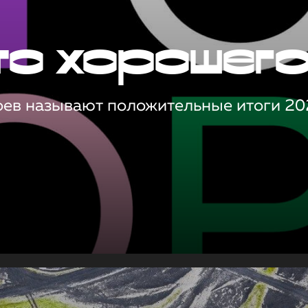
то хорошег
оев называют положительные итоги 20