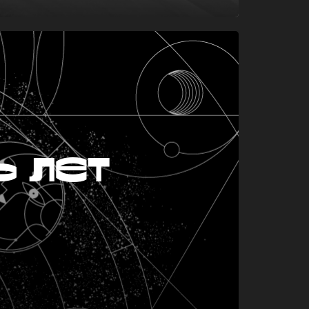
ь лет