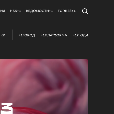
МИЯ
РБК+1
ВЕДОМОСТИ+1
FORBES+1
ИКИ
+1ГОРОД
+1ПЛАТФОРМА
+1ЛЮДИ
23