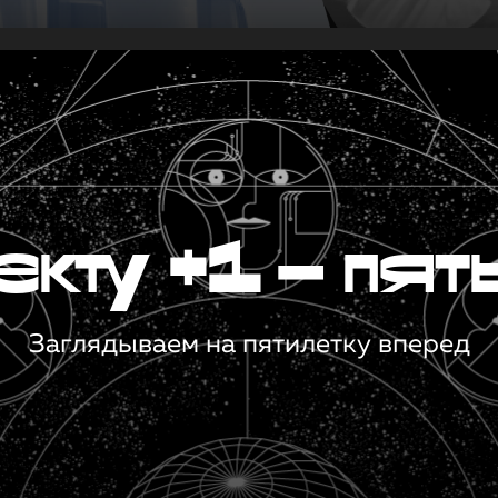
кту +1 — пят
Заглядываем на пятилетку вперед