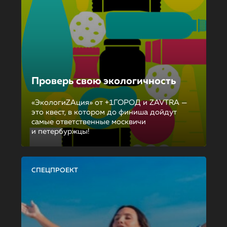
Проверь свою экологичность
«ЭкологиZAция» от +1ГОРОД и ZAVTRA —
это квест, в котором до финиша дойдут
самые ответственные москвичи
и петербуржцы!
СПЕЦПРОЕКТ