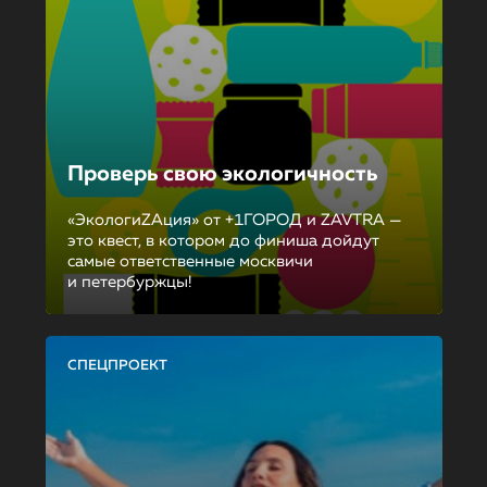
Проверь свою экологичность
«ЭкологиZAция» от +1ГОРОД и ZAVTRA —
это квест, в котором до финиша дойдут
самые ответственные москвичи
и петербуржцы!
СПЕЦПРОЕКТ