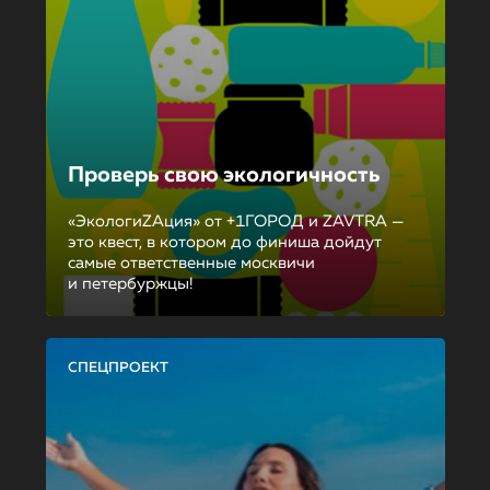
Проверь свою экологичность
«ЭкологиZAция» от +1ГОРОД и ZAVTRA —
это квест, в котором до финиша дойдут
самые ответственные москвичи
и петербуржцы!
СПЕЦПРОЕКТ