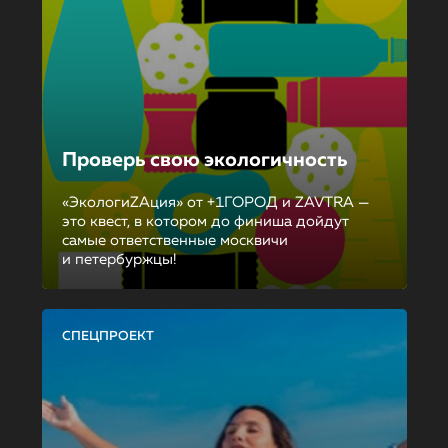
Проверь свою экологичность
«ЭкологиZAция» от +1ГОРОД и ZAVTRA —
это квест, в котором до финиша дойдут
самые ответственные москвичи
и петербуржцы!
СПЕЦПРОЕКТ