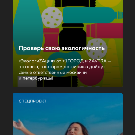
Проверь свою экологичность
«ЭкологиZAция» от +1ГОРОД и ZAVTRA —
это квест, в котором до финиша дойдут
самые ответственные москвичи
и петербуржцы!
СПЕЦПРОЕКТ