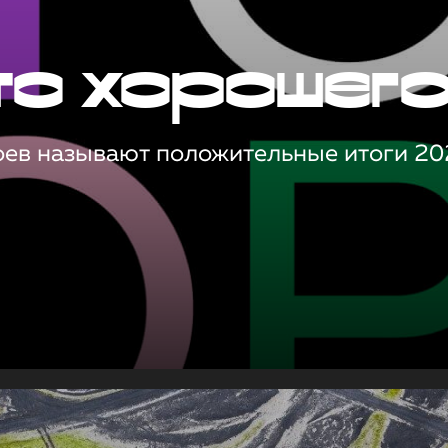
то хорошег
оев называют положительные итоги 20