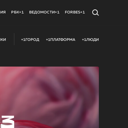
МИЯ
РБК+1
ВЕДОМОСТИ+1
FORBES+1
ИКИ
+1ГОРОД
+1ПЛАТФОРМА
+1ЛЮДИ
23