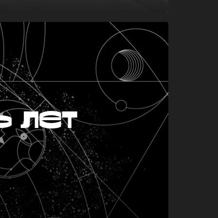
ь лет