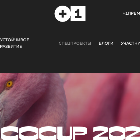
+1ПРЕ
УСТОЙЧИВОЕ
СПЕЦПРОЕКТЫ
БЛОГИ
УЧАСТН
РАЗВИТИЕ
COCUP 20