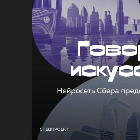
Гово
искус
Нейросеть Сбера предс
СПЕЦПРОЕКТ