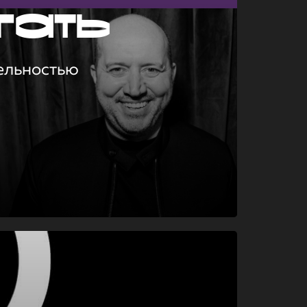
гать
ельностью