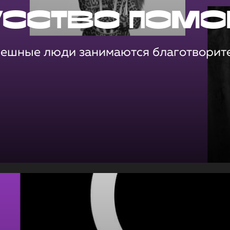
усство помо
пешные люди занимаются благотворит