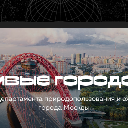
чивые город
 Департамента природопользования и 
города Москвы