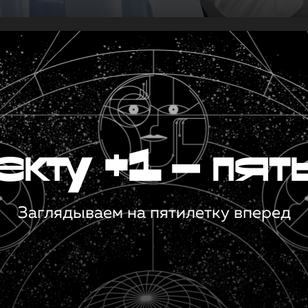
кту +1 — пят
Заглядываем на пятилетку вперед