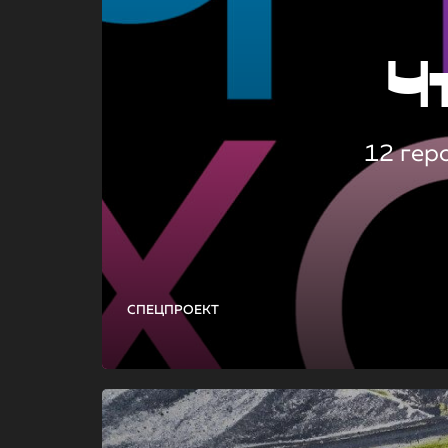
Ч
12 гер
СПЕЦПРОЕКТ