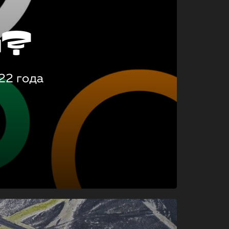
о?
22 года