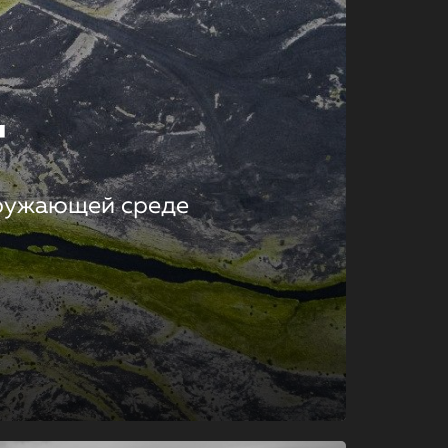
т
кружающей среде