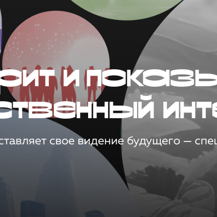
рит и показ
ственный инт
тавляет свое видение будущего — спец