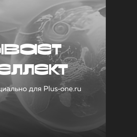
ывает
еллект
иально для Plus‑one.ru