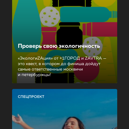
Проверь свою экологичность
«ЭкологиZAция» от +1ГОРОД и ZAVTRA —
это квест, в котором до финиша дойдут
самые ответственные москвичи
и петербуржцы!
СПЕЦПРОЕКТ