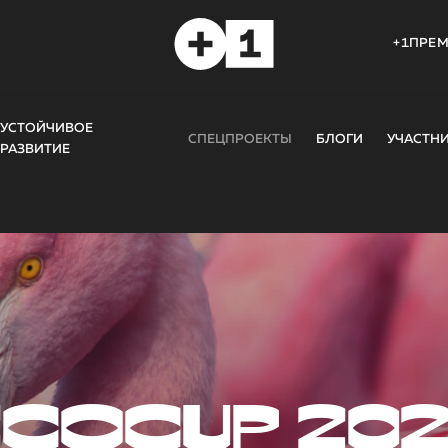
+1ПРЕ
УСТОЙЧИВОЕ
СПЕЦПРОЕКТЫ
БЛОГИ
УЧАСТН
РАЗВИТИЕ
COCUP 20