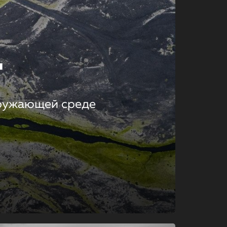
т
кружающей среде