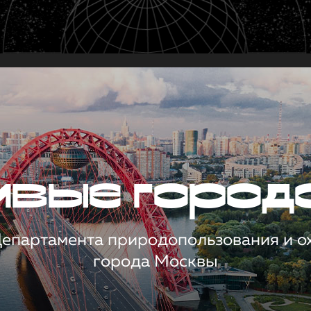
чивые город
 Департамента природопользования и 
города Москвы