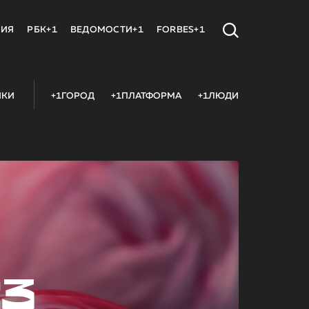
МИЯ
РБК+1
ВЕДОМОСТИ+1
FORBES+1
ИКИ
+1ГОРОД
+1ПЛАТФОРМА
+1ЛЮДИ
23