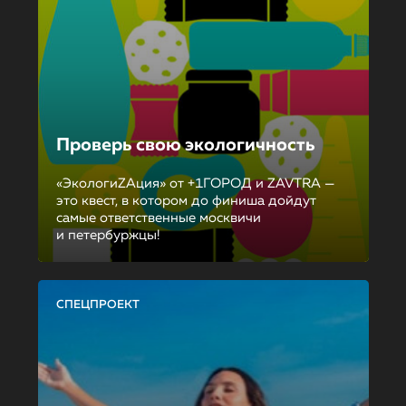
Проверь свою экологичность
«ЭкологиZAция» от +1ГОРОД и ZAVTRA —
это квест, в котором до финиша дойдут
самые ответственные москвичи
и петербуржцы!
СПЕЦПРОЕКТ