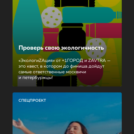
Проверь свою экологичность
«ЭкологиZAция» от +1ГОРОД и ZAVTRA —
это квест, в котором до финиша дойдут
самые ответственные москвичи
и петербуржцы!
СПЕЦПРОЕКТ