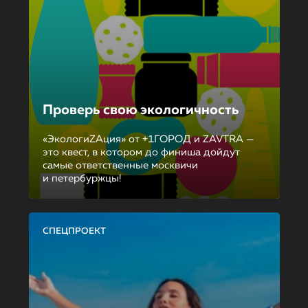
Проверь свою экологичность
«ЭкологиZAция» от +1ГОРОД и ZAVTRA —
это квест, в котором до финиша дойдут
самые ответственные москвичи
и петербуржцы!
СПЕЦПРОЕКТ