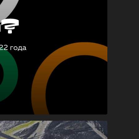
о?
22 года