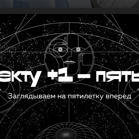
кту +1 — пят
Заглядываем на пятилетку вперед