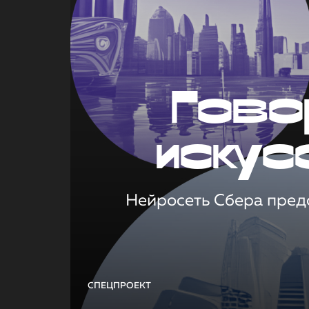
Гово
искус
Нейросеть Сбера предс
СПЕЦПРОЕКТ