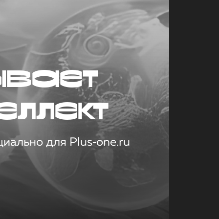
ывает
еллект
иально для Plus‑one.ru