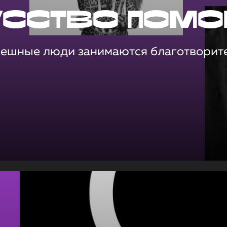
усство помо
пешные люди занимаются благотворит