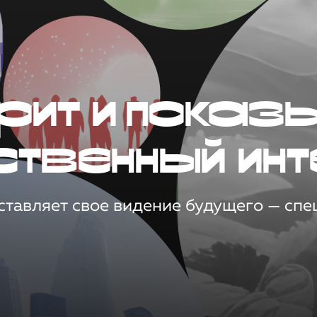
рит и показ
ственный инт
тавляет свое видение будущего — спец