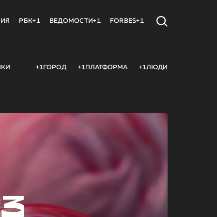
МИЯ
РБК+1
ВЕДОМОСТИ+1
FORBES+1
ИКИ
+1ГОРОД
+1ПЛАТФОРМА
+1ЛЮДИ
23