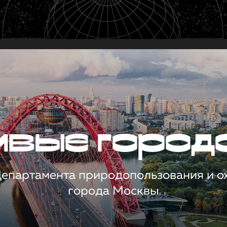
чивые город
 Департамента природопользования и 
города Москвы