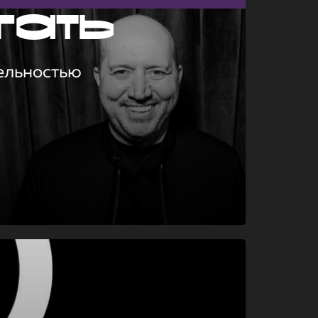
гать
ельностью