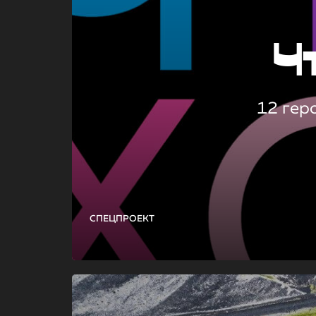
Ч
12 гер
СПЕЦПРОЕКТ