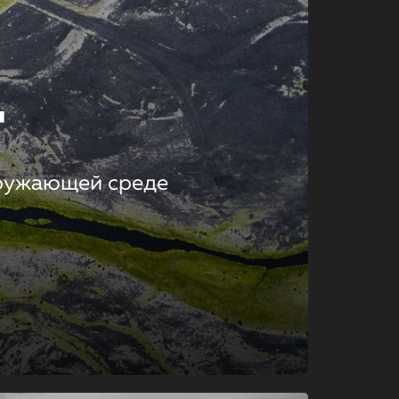
т
кружающей среде