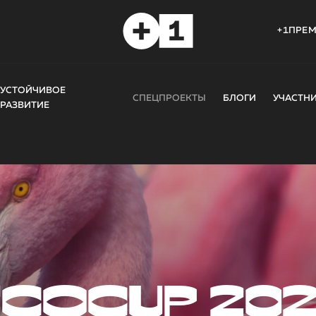
+1ПРЕ
УСТОЙЧИВОЕ
СПЕЦПРОЕКТЫ
БЛОГИ
УЧАСТН
РАЗВИТИЕ
COCUP 20