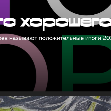
то хорошег
оев называют положительные итоги 20