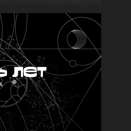
ь лет