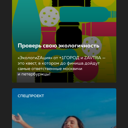
Проверь свою экологичность
«ЭкологиZAция» от +1ГОРОД и ZAVTRA —
это квест, в котором до финиша дойдут
самые ответственные москвичи
и петербуржцы!
СПЕЦПРОЕКТ