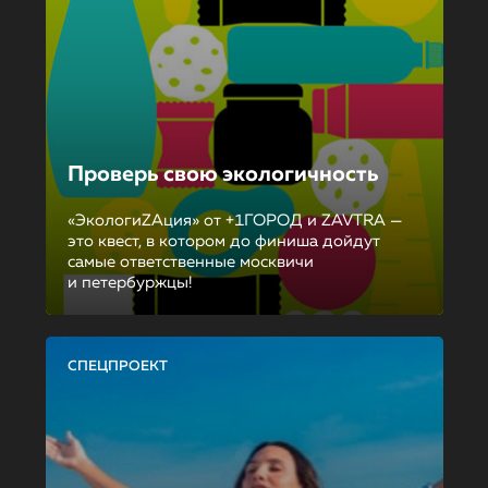
Проверь свою экологичность
«ЭкологиZAция» от +1ГОРОД и ZAVTRA —
это квест, в котором до финиша дойдут
самые ответственные москвичи
и петербуржцы!
СПЕЦПРОЕКТ