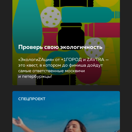
Проверь свою экологичность
«ЭкологиZAция» от +1ГОРОД и ZAVTRA —
это квест, в котором до финиша дойдут
самые ответственные москвичи
и петербуржцы!
СПЕЦПРОЕКТ