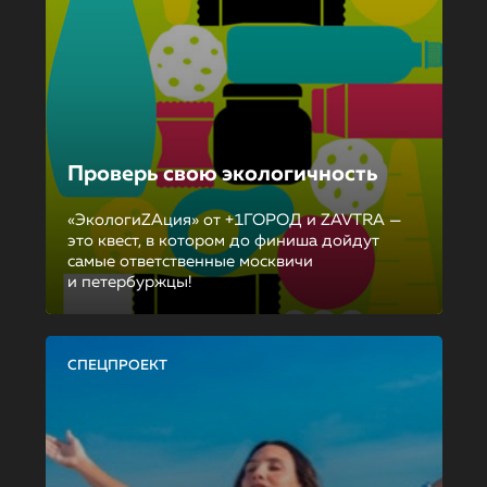
Проверь свою экологичность
«ЭкологиZAция» от +1ГОРОД и ZAVTRA —
это квест, в котором до финиша дойдут
самые ответственные москвичи
и петербуржцы!
СПЕЦПРОЕКТ